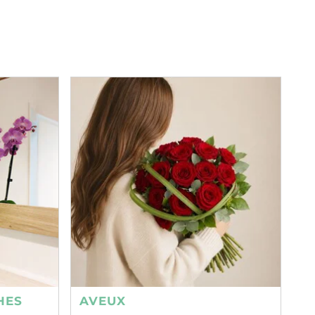
HES
AVEUX