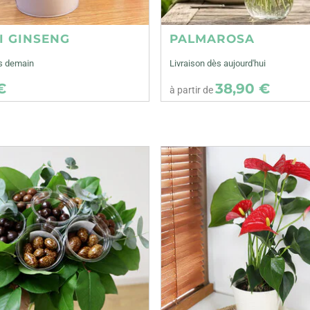
I GINSENG
PALMAROSA
ès demain
Livraison dès aujourd'hui
€
38,90 €
à partir de