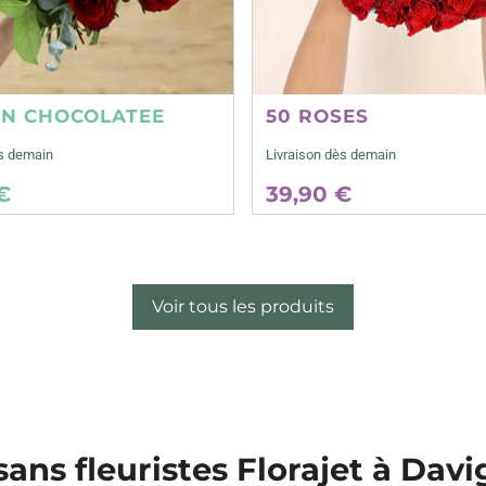
ON CHOCOLATEE
50 ROSES
ès demain
Livraison dès demain
€
39,90 €
Voir tous les produits
sans fleuristes Florajet à Dav