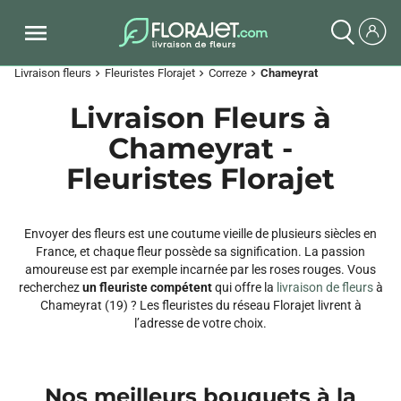
Livraison fleurs
Fleuristes Florajet
Correze
Chameyrat
chevron_right
chevron_right
chevron_right
Livraison Fleurs à
Chameyrat -
Fleuristes Florajet
Envoyer des fleurs est une coutume vieille de plusieurs siècles en
France, et chaque fleur possède sa signification. La passion
amoureuse est par exemple incarnée par les roses rouges. Vous
recherchez
un fleuriste compétent
qui offre la
livraison de fleurs
à
Chameyrat (19) ? Les fleuristes du réseau Florajet livrent à
l’adresse de votre choix.
Nos meilleurs bouquets à la