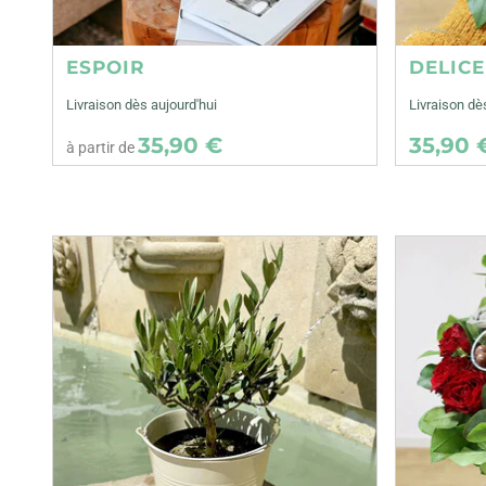
ESPOIR
DELIC
Livraison dès aujourd'hui
Livraison d
35,90 €
35,90 
à partir de