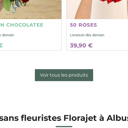
ON CHOCOLATEE
50 ROSES
ès demain
Livraison dès demain
€
39,90 €
Voir tous les produits
sans fleuristes Florajet à Alb