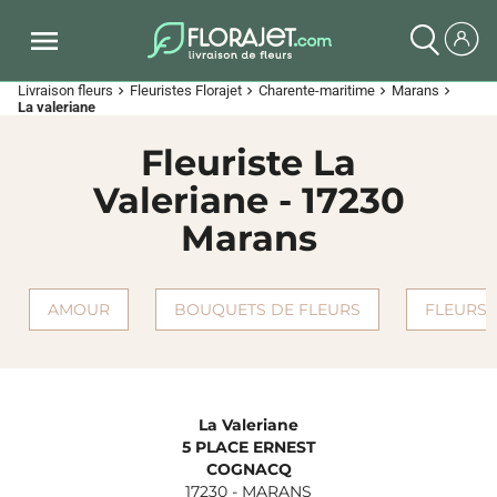
Livraison fleurs
Fleuristes Florajet
Charente-maritime
Marans
chevron_right
chevron_right
chevron_right
chevron_right
La valeriane
Fleuriste La
Valeriane - 17230
Marans
AMOUR
BOUQUETS DE FLEURS
FLEURS 
La Valeriane
5 PLACE ERNEST
COGNACQ
17230
-
MARANS