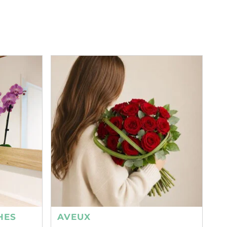
HES
AVEUX