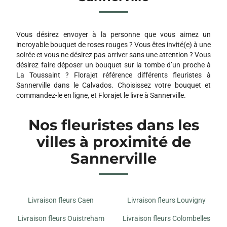
11-13 AVENUE LEON BLUM
14460 COLOMBELLES
Vous désirez envoyer à la personne que vous aimez un
O FLEURS DE NATH
incroyable bouquet de roses rouges ? Vous êtes invité(e) à une
CENTRE COMMERCIAL RUE DE LA MER
soirée et vous ne désirez pas arriver sans une attention ? Vous
14880 COLLEVILLE MONTGOMERY
désirez faire déposer un bouquet sur la tombe d’un proche à
La Toussaint ? Florajet référence différents fleuristes à
O FLEURS DE NATH
Sannerville dans le Calvados. Choisissez votre bouquet et
110 RUE SAINT JEAN
commandez-le en ligne, et Florajet le livre à Sannerville.
14000 CAEN
Nos fleuristes dans les
NIMALYS
villes à proximité de
25 RUE MOLIERE
14000 CAEN
Sannerville
BOUQUET D'IDEES
2 B RUE DES ECOLES
14112 BIEVILLE BEUVILLE
Livraison fleurs Caen
Livraison fleurs Louvigny
Livraison fleurs Ouistreham
Livraison fleurs Colombelles