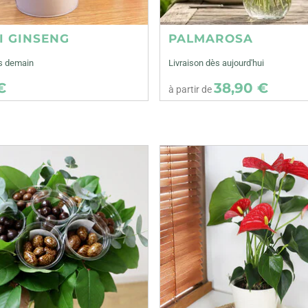
I GINSENG
PALMAROSA
ès demain
Livraison dès aujourd'hui
€
38,90 €
à partir de