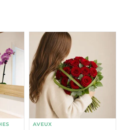
HES
AVEUX