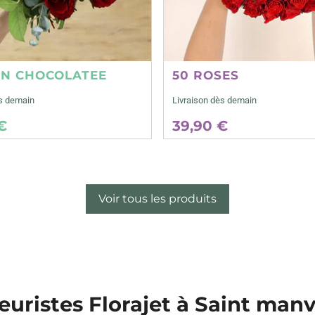
ON CHOCOLATEE
50 ROSES
ès demain
Livraison dès demain
€
39,90 €
Voir tous les produits
leuristes Florajet à Saint man