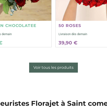
ON CHOCOLATEE
50 ROSES
ès demain
Livraison dès demain
€
39,90 €
Voir tous les produits
leuristes Florajet à Saint com