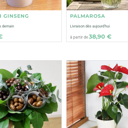
I GINSENG
PALMAROSA
ès demain
Livraison dès aujourd'hui
€
38,90 €
à partir de