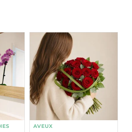
HES
AVEUX