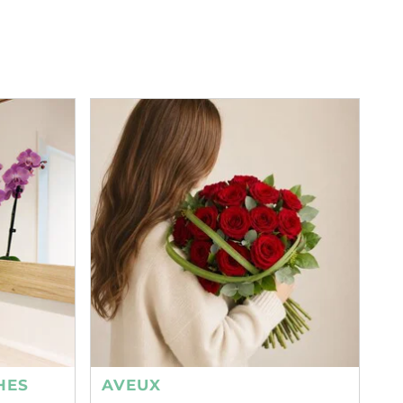
HES
AVEUX