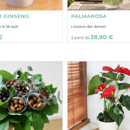
I GINSENG
PALMAROSA
s le 08 août
Livraison dès demain
€
38,90 €
à partir de