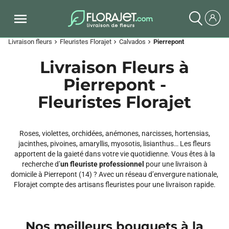
Livraison fleurs
Fleuristes Florajet
Calvados
Pierrepont
chevron_right
chevron_right
chevron_right
Livraison Fleurs à
Pierrepont -
Fleuristes Florajet
Roses, violettes, orchidées, anémones, narcisses, hortensias,
jacinthes, pivoines, amaryllis, myosotis, lisianthus… Les fleurs
apportent de la gaieté dans votre vie quotidienne. Vous êtes à la
recherche d’
un fleuriste professionnel
pour une livraison à
domicile à Pierrepont (14) ? Avec un réseau d’envergure nationale,
Florajet compte des artisans fleuristes pour une livraison rapide.
Nos meilleurs bouquets à la