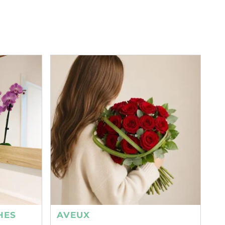
HES
AVEUX