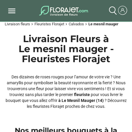
Livraison fleurs
Fleuristes Florajet
Calvados
Le mesnil mauger
chevron_right
chevron_right
chevron_right
Livraison Fleurs à
Le mesnil mauger -
Fleuristes Florajet
Des dizaines de roses rouges pour l’amour de votre vie ? Une
amaryllis pour symboliser la beauté rayonnante et la fierté ? Nous
trouverons une fleur pour laisser vivre vos sentiments ! Et si vous
trouviez sans plus tarder le premier
fleuriste
pour vous livrer le
bouquet que vous allez offrir
à Le Mesnil Mauger (14)
? Découvrez
les fleuristes Florajet proches de chez vous.
Nos meilleurs bouquets à la