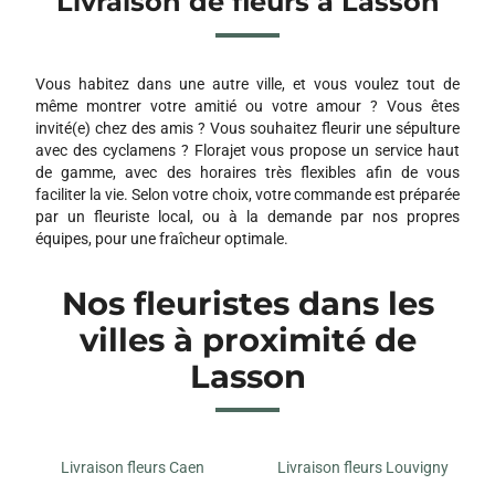
Livraison de fleurs à Lasson
BUTINE
27 QUAI EST
14470 COURSEULLES SUR MER
Vous habitez dans une autre ville, et vous voulez tout de
même montrer votre amitié ou votre amour ? Vous êtes
AUX ROSES LILAS
invité(e) chez des amis ? Vous souhaitez fleurir une sépulture
53 RUE DE CAEN
avec des cyclamens ? Florajet vous propose un service haut
14480 CREULLY
de gamme, avec des horaires très flexibles afin de vous
faciliter la vie. Selon votre choix, votre commande est préparée
par un fleuriste local, ou à la demande par nos propres
NACREA FLEURS
équipes, pour une fraîcheur optimale.
2 RUE TALBOT
14610 BASLY
Nos fleuristes dans les
villes à proximité de
MAMI FLEURS
7 BIS RUE DE CAEN
Lasson
14740 BRETTEVILLE L ORGUEILLEUSE
O FLEURS DE NATH
110 RUE SAINT JEAN
Livraison fleurs Caen
Livraison fleurs Louvigny
14000 CAEN