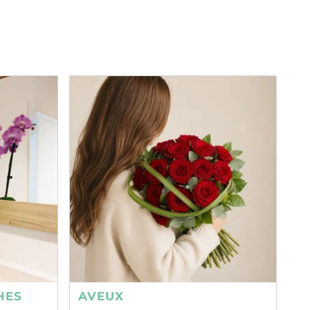
HES
AVEUX