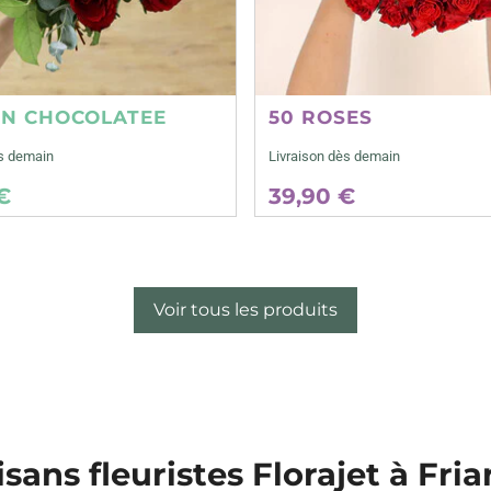
ON CHOCOLATEE
50 ROSES
ès demain
Livraison dès demain
€
39,90 €
Voir tous les produits
isans fleuristes Florajet à Fria