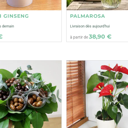
I GINSENG
PALMAROSA
ès demain
Livraison dès aujourd'hui
€
38,90 €
à partir de