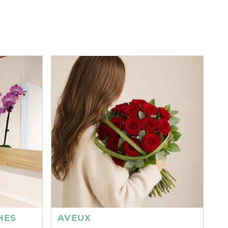
HES
AVEUX