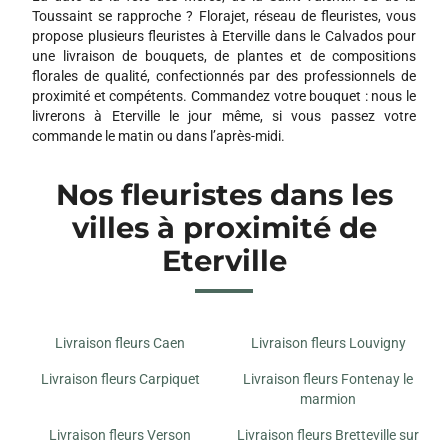
Toussaint se rapproche ? Florajet, réseau de fleuristes, vous
AU VERSON FLEURI
propose plusieurs fleuristes à Eterville dans le Calvados pour
35 B RUE DU GAL LECLERC
une livraison de bouquets, de plantes et de compositions
14790 VERSON
florales de qualité, confectionnés par des professionnels de
proximité et compétents. Commandez votre bouquet : nous le
livrerons à Eterville le jour même, si vous passez votre
O FLEURS DE NATH
commande le matin ou dans l’après-midi.
110 RUE SAINT JEAN
14000 CAEN
Nos fleuristes dans les
villes à proximité de
NIMALYS
25 RUE MOLIERE
Eterville
14000 CAEN
FLEURS NATURE BY VERSON
58 BIS ROUTE DE BRETAGNE
Livraison fleurs Caen
Livraison fleurs Louvigny
14760 BRETTEVILLE SUR ODON
Livraison fleurs Carpiquet
Livraison fleurs Fontenay le
marmion
BOUQUET D'IDEES
2 B RUE DES ECOLES
Livraison fleurs Verson
Livraison fleurs Bretteville sur
14112 BIEVILLE BEUVILLE