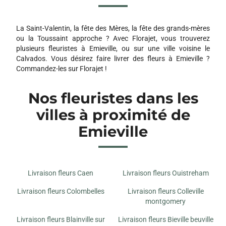
NIMALYS
25 RUE MOLIERE
14000 CAEN
La Saint-Valentin, la fête des Mères, la fête des grands-mères
ou la Toussaint approche ? Avec Florajet, vous trouverez
GRAINE DE COQUELICOT
plusieurs fleuristes à Emieville, ou sur une ville voisine le
1 ROND POINT ROYAL NORFOLK HYPER U
Calvados. Vous désirez faire livrer des fleurs à Emieville ?
14550 BLAINVILLE SUR ORNE
Commandez-les sur Florajet !
Nos fleuristes dans les
BOUQUET D'IDEES
2 B RUE DES ECOLES
villes à proximité de
14112 BIEVILLE BEUVILLE
Emieville
Livraison fleurs Caen
Livraison fleurs Ouistreham
Livraison fleurs Colombelles
Livraison fleurs Colleville
montgomery
Livraison fleurs Blainville sur
Livraison fleurs Bieville beuville