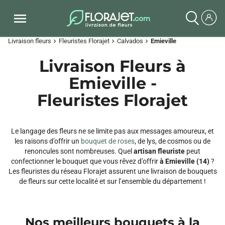
Livraison fleurs
Fleuristes Florajet
Calvados
Emieville
chevron_right
chevron_right
chevron_right
Livraison Fleurs à
Emieville -
Fleuristes Florajet
Le langage des fleurs ne se limite pas aux messages amoureux, et
les raisons d’offrir un
bouquet de roses
, de lys, de cosmos ou de
renoncules sont nombreuses. Quel
artisan fleuriste
peut
confectionner le bouquet que vous rêvez d’offrir
à Emieville (14)
?
Les fleuristes du réseau Florajet assurent une livraison de bouquets
de fleurs sur cette localité et sur l’ensemble du département !
Nos meilleurs bouquets à la