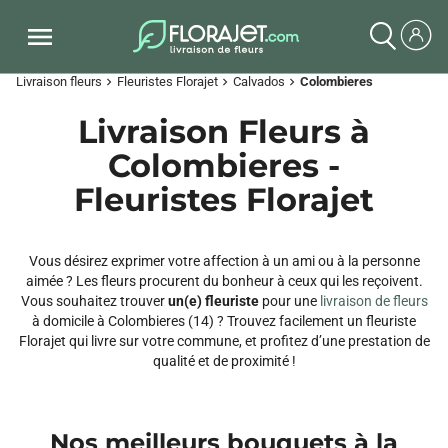
Livraison fleurs
Fleuristes Florajet
Calvados
Colombieres
chevron_right
chevron_right
chevron_right
Livraison Fleurs à
Colombieres -
Fleuristes Florajet
Vous désirez exprimer votre affection à un ami ou à la personne
aimée ? Les fleurs procurent du bonheur à ceux qui les reçoivent.
Vous souhaitez trouver
un(e) fleuriste
pour une
livraison de fleurs
à domicile à Colombieres (14) ? Trouvez facilement un fleuriste
Florajet qui livre sur votre commune, et profitez d’une prestation de
qualité et de proximité !
Nos meilleurs bouquets à la