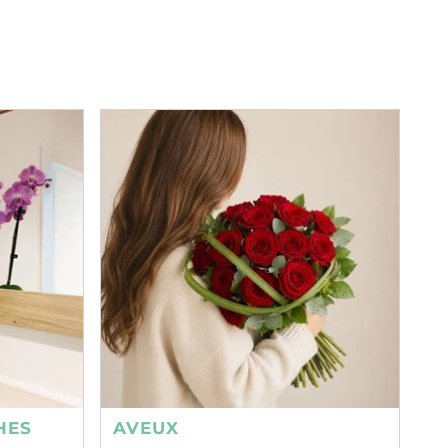
HES
AVEUX