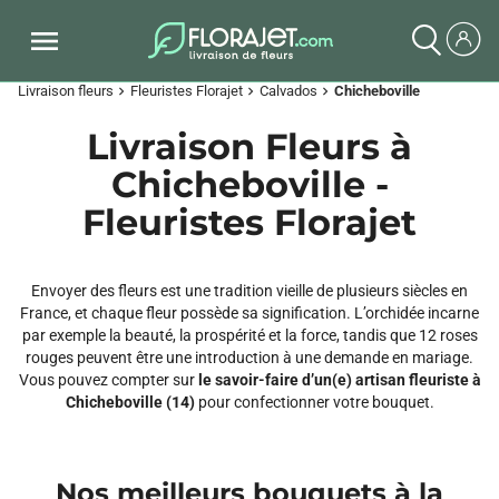
Livraison fleurs
Fleuristes Florajet
Calvados
Chicheboville
chevron_right
chevron_right
chevron_right
Livraison Fleurs à
Chicheboville -
Fleuristes Florajet
Envoyer des fleurs est une tradition vieille de plusieurs siècles en
France, et chaque fleur possède sa signification. L’orchidée incarne
par exemple la beauté, la prospérité et la force, tandis que 12 roses
rouges peuvent être une introduction à une demande en mariage.
Vous pouvez compter sur
le savoir-faire d’un(e) artisan fleuriste à
Chicheboville (14)
pour confectionner votre bouquet.
Nos meilleurs bouquets à la