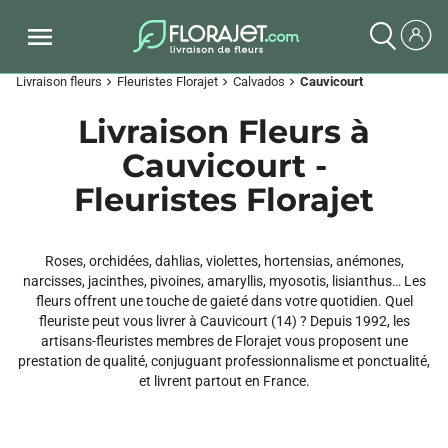
Livraison fleurs
Fleuristes Florajet
Calvados
Cauvicourt
chevron_right
chevron_right
chevron_right
Livraison Fleurs à
Cauvicourt -
Fleuristes Florajet
Roses, orchidées, dahlias, violettes, hortensias, anémones,
narcisses, jacinthes, pivoines, amaryllis, myosotis, lisianthus… Les
fleurs offrent une touche de gaieté dans votre quotidien. Quel
fleuriste peut vous livrer à Cauvicourt (14) ? Depuis 1992, les
artisans-fleuristes membres de Florajet vous proposent une
prestation de qualité, conjuguant professionnalisme et ponctualité,
et livrent partout en France.