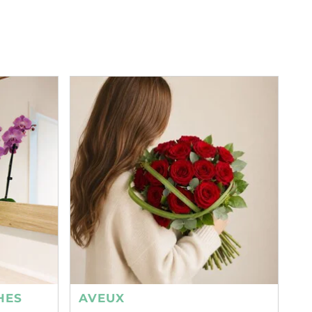
HES
AVEUX