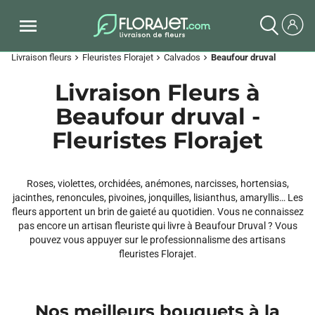
Livraison fleurs
Fleuristes Florajet
Calvados
Beaufour druval
chevron_right
chevron_right
chevron_right
Livraison Fleurs à
Beaufour druval -
Fleuristes Florajet
Roses, violettes, orchidées, anémones, narcisses, hortensias,
jacinthes, renoncules, pivoines, jonquilles, lisianthus, amaryllis… Les
fleurs apportent un brin de gaieté au quotidien. Vous ne connaissez
pas encore un artisan fleuriste qui livre à Beaufour Druval ? Vous
pouvez vous appuyer sur le professionnalisme des artisans
fleuristes Florajet.
Nos meilleurs bouquets à la