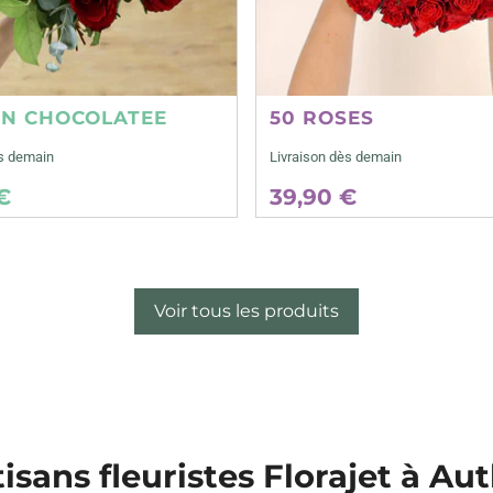
ON CHOCOLATEE
50 ROSES
ès demain
Livraison dès demain
€
39,90 €
Voir tous les produits
isans fleuristes Florajet à Au