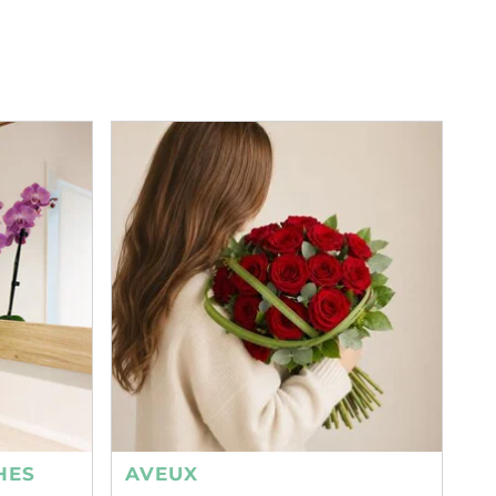
HES
AVEUX