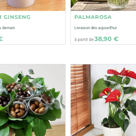
I GINSENG
PALMAROSA
ès demain
Livraison dès aujourd'hui
€
38,90 €
à partir de