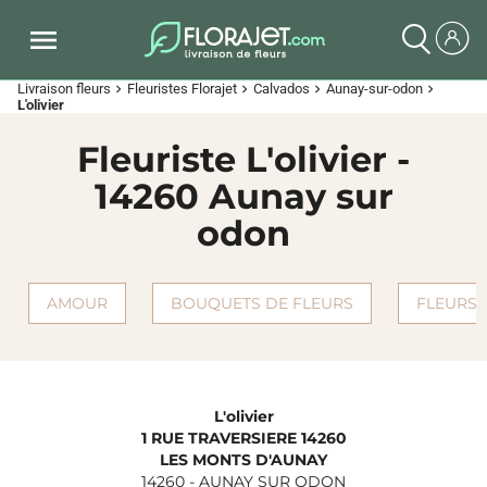
Livraison fleurs
Fleuristes Florajet
Calvados
Aunay-sur-odon
chevron_right
chevron_right
chevron_right
chevron_right
L'olivier
Fleuriste L'olivier -
14260 Aunay sur
odon
AMOUR
BOUQUETS DE FLEURS
FLEURS 
L'olivier
1 RUE TRAVERSIERE 14260
LES MONTS D'AUNAY
14260
-
AUNAY SUR ODON