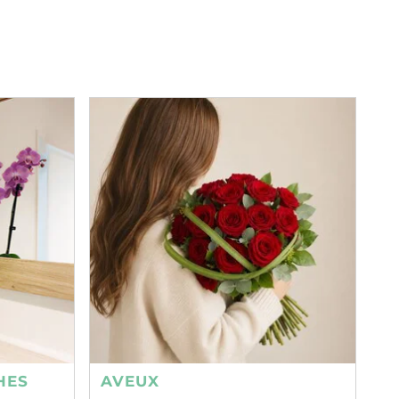
HES
AVEUX