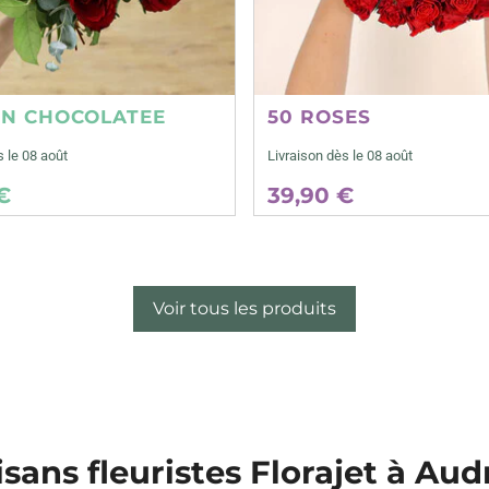
ON CHOCOLATEE
50 ROSES
s le 08 août
Livraison dès le 08 août
€
39,90 €
Voir tous les produits
isans fleuristes Florajet à Aud