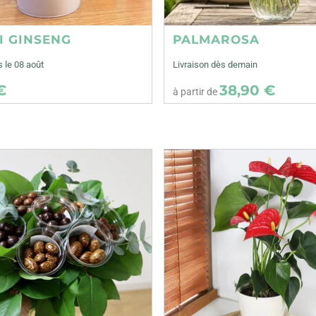
I GINSENG
PALMAROSA
s le 08 août
Livraison dès demain
€
38,90 €
à partir de