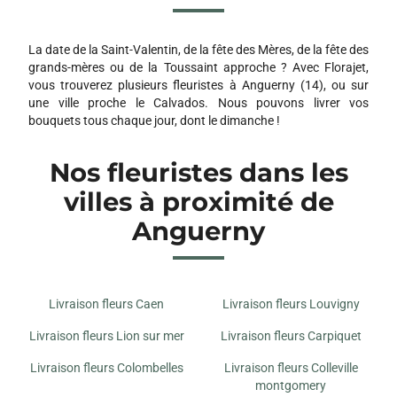
FLEURS D ELEGANCE
3 RUE DU PONT SAINT JACQUES
14000 CAEN
La date de la Saint-Valentin, de la fête des Mères, de la fête des
grands-mères ou de la Toussaint approche ? Avec Florajet,
AUX FLEURS DES ANGES
vous trouverez plusieurs fleuristes à Anguerny (14), ou sur
11-13 AVENUE LEON BLUM
une ville proche le Calvados. Nous pouvons livrer vos
14460 COLOMBELLES
bouquets tous chaque jour, dont le dimanche !
Nos fleuristes dans les
O FLEURS DE NATH
CENTRE COMMERCIAL RUE DE LA MER
villes à proximité de
14880 COLLEVILLE MONTGOMERY
Anguerny
BUTINE
27 QUAI EST
14470 COURSEULLES SUR MER
Livraison fleurs Caen
Livraison fleurs Louvigny
NACREA FLEURS
Livraison fleurs Lion sur mer
Livraison fleurs Carpiquet
2 RUE TALBOT
14610 BASLY
Livraison fleurs Colombelles
Livraison fleurs Colleville
montgomery