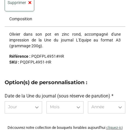
Supprimer
Composition
Olivier dans son pot en zinc rond, accompagné d'une
impression de la Une du journal L'Equipe au format A3
(grammage 200g).
Référence :
PQDFPL4951#HR
SKU :
PQDFPL4951-HR
Option(s) de personnalisation :
Date de la Une du journal (sous réserve de parution)
Jour
Mois
Année
Year
Month
Day
Découvrez notre collection de bouquets livrables
aujourd'hui
cliquez-ici