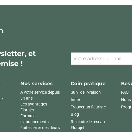
letter, et
emise !
à
Nos services
Coin pratique
Beso
A votre service depuis
Suivi de livraison
FAQ
34 ans
ge
Index
Nous 
Les avantages
Trouver un fleuriste
Progr
Florajet
Blog
Formules
d'abonnements
Rejoindre le réseau
Faites livrer des fleurs
Florajet